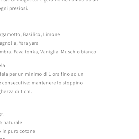
egni preziosi.
ergamotto, Basilico, Limone
agnolia, Yara yara
mbra, Fava tonka, Vaniglia, Muschio bianco
ela
ndela per un minimo di 1 ora fino ad un
e consecutive; mantenere lo stoppino
ghezza di 1 cm.
r.
% naturale
 in puro cotone