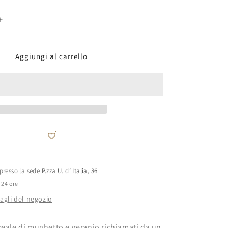
Aumenta
quantità
per
Candela
Aggiungi al carrello
Camellia
&amp;
Sage
 presso la sede
P.zza U. d’ Italia, 36
 24 ore
tagli del negozio
reale di mughetto e geranio richiamati da un