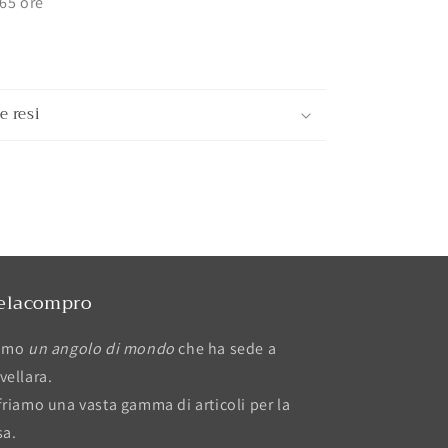
/65 ore
e resi
elacompro
amo
un angolo di mondo
che ha sede a
vellara.
friamo una vasta gamma di articoli per la
sa.