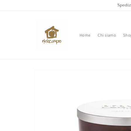
Vai
Spediz
direttamente
ai contenuti
Home
Chi siamo
Sho
Passa alle
informazioni
sul prodotto