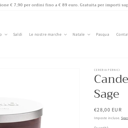
ione € 7,90 per ordini fino a € 89 euro. Gratuita per importi sup
p
Saldi
Le nostre marche
Natale
Pasqua
Contat
CERERIA PERNICI
Cande
Sage
Prezzo
€28,00 EUR
di
Imposte incluse.
Spes
listino
Quantità