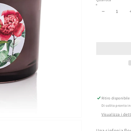
Diminuisci
quantità
per
Candela
Camellia
&amp;
Sage
Ritiro disponibile
Di solito pronto in
Visualizza i det
Una sinfonia flo