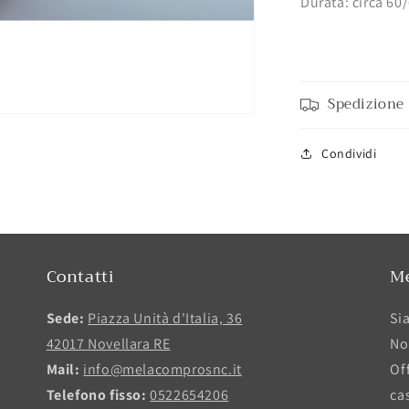
Durata: circa 60
Spedizione 
Condividi
Contatti
M
Sede:
Piazza Unità d'Italia, 36
Si
42017 Novellara RE
No
Mail:
info@melacomprosnc.it
Of
Telefono fisso:
0522654206
ca