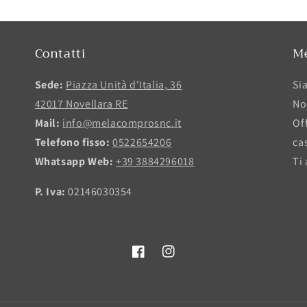
Contatti
M
Sede:
Piazza Unità d'Italia, 36
Si
42017 Novellara RE
No
Mail:
info@melacomprosnc.it
Of
Telefono fisso:
0522654206
ca
Whatsapp Web:
+39 3884296018
Ti
P. Iva:
02146030354
Facebook
Instagram