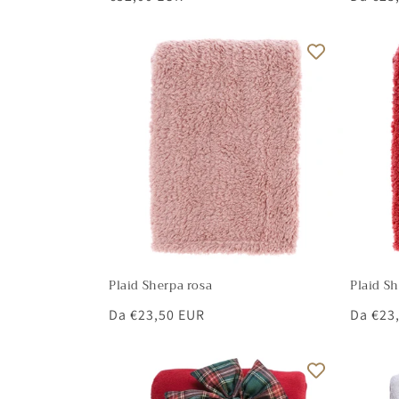
di
di
listino
listino
Plaid Sherpa rosa
Plaid S
Prezzo
Da €23,50 EUR
Prezzo
Da €23
di
di
listino
listino