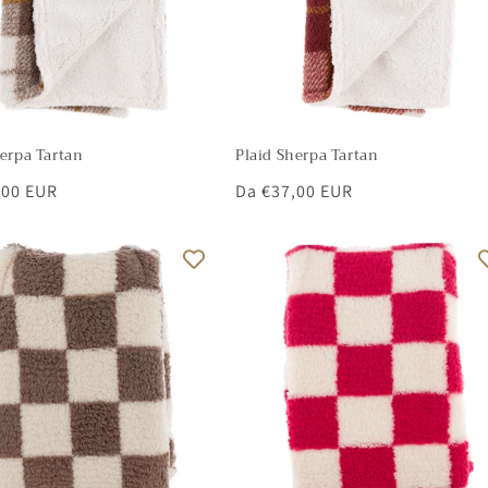
herpa Tartan
Plaid Sherpa Tartan
,00 EUR
Prezzo
Da €37,00 EUR
di
listino