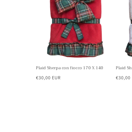
Plaid Sherpa con fiocco 170 X 140
Plaid S
Prezzo
€30,00 EUR
Prezzo
€30,00
di
di
listino
listino