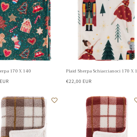
herpa 170 X 140
Plaid Sherpa Schiaccianoci 170 X 
 EUR
Prezzo
€22,00 EUR
di
listino