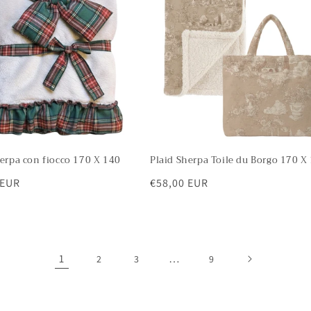
herpa con fiocco 170 X 140
Plaid Sherpa Toile du Borgo 170 X
 EUR
Prezzo
€58,00 EUR
di
listino
1
…
2
3
9