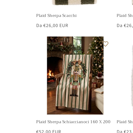
Plaid Sherpa Scacchi
Plaid Sh
Prezzo
Da €26,00 EUR
Prezzo
Da €26
di
di
listino
listino
Plaid Sherpa Schiaccianoci 160 X 200
Plaid S
Prezzo
€52,00 EUR
Prezzo
Da €23