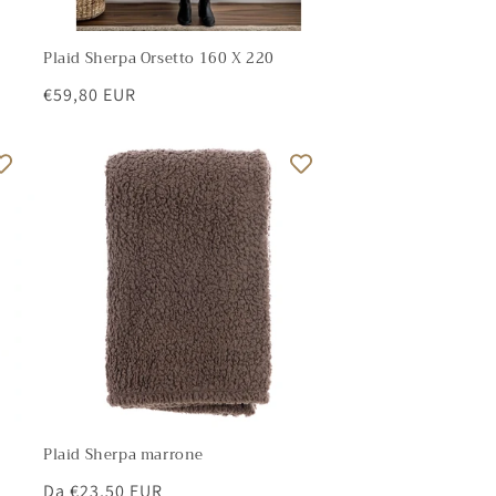
Plaid Sherpa Orsetto 160 X 220
Prezzo
€59,80 EUR
di
listino
Plaid Sherpa marrone
Prezzo
Da €23,50 EUR