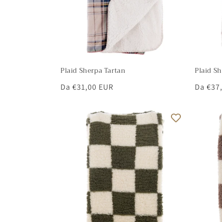
Plaid Sherpa Tartan
Plaid S
Prezzo
Da €31,00 EUR
Prezzo
Da €37
di
di
listino
listino