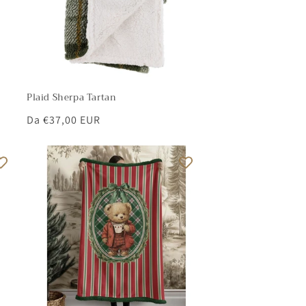
Plaid Sherpa Tartan
Prezzo
Da €37,00 EUR
di
listino