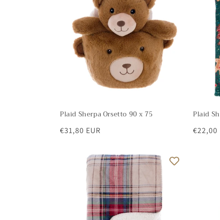
e
z
i
o
n
Plaid Sherpa Orsetto 90 x 75
Plaid S
e
Prezzo
€31,80 EUR
Prezzo
€22,00
di
di
:
listino
listino