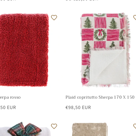
di
listino
herpa rosso
Plaid copritutto Sherpa 170 X 150
,50 EUR
Prezzo
€98,50 EUR
di
listino