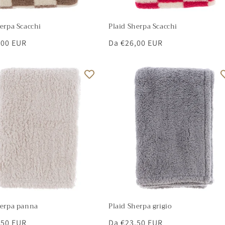
erpa Scacchi
Plaid Sherpa Scacchi
,00 EUR
Prezzo
Da €26,00 EUR
di
listino
herpa panna
Plaid Sherpa grigio
,50 EUR
Prezzo
Da €23,50 EUR