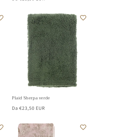
di
listino
Plaid Sherpa verde
Prezzo
Da €23,50 EUR
di
listino