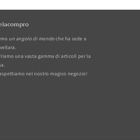
elacompro
amo
un angolo di mondo
che ha sede a
vellara.
friamo una vasta gamma di articoli per la
sa.
 aspettiamo nel nostro magico negozio!