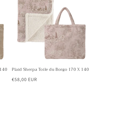
 140
Plaid Sherpa Toile du Borgo 170 X 140
Prezzo
€58,00 EUR
di
listino